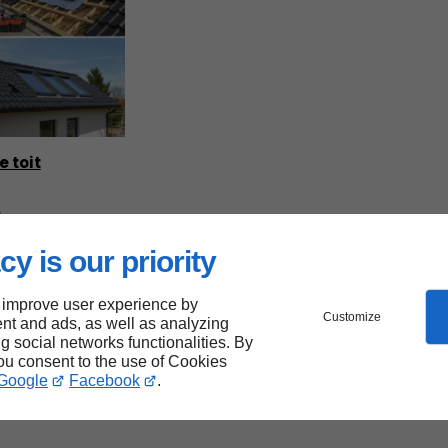
e toit
e
 de toit
cy is our priority
éliorer
nosité
mbles
 improve user experience by
Customize
nt and ads, as well as analyzing
ng social networks functionalities. By
you consent to the use of Cookies
Google
Facebook
.