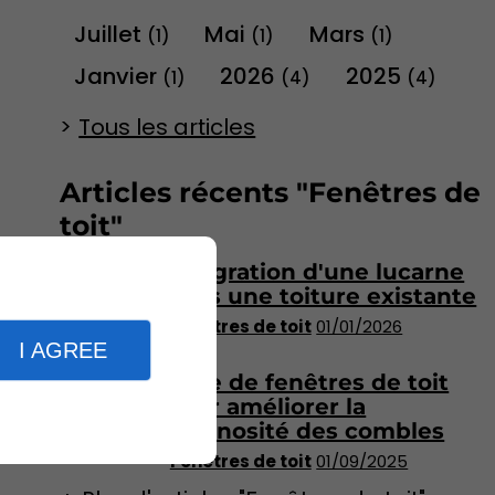
Juillet
Mai
Mars
(1)
(1)
(1)
Janvier
2026
2025
(1)
(4)
(4)
Tous les articles
Articles récents "Fenêtres de
toit"
Intégration d'une lucarne
dans une toiture existante
Fenêtres de toit
01/01/2026
I AGREE
Pose de fenêtres de toit
pour améliorer la
luminosité des combles
Fenêtres de toit
01/09/2025