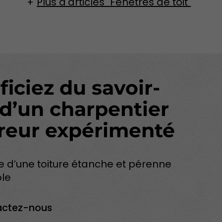
Plus d'articles "Fenêtres de toit"
iciez du savoir-
 d’un charpentier
reur expérimenté
e d’une toiture étanche et pérenne
ole
actez-nous