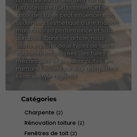
l'architecture d'un bâtiment, et le
choix des tuiles peut influencer non
seulement l'esthétique d'une maison,
mais aussi sa performance et sa
durabilité. Dans cet article, nous
allons explorer deux types de tuiles
couramment utilisées : les tuiles
mécaniques et les tuiles plates, en
mettant l'accent sur leur adéquation
selon le style régional.
Catégories
Charpente
(2)
Rénovation toiture
(2)
Fenêtres de toit
(2)